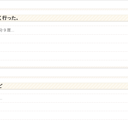
く行った。
９厘...
ど
.