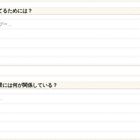
てるためには？
...
景には何が関係している？
.