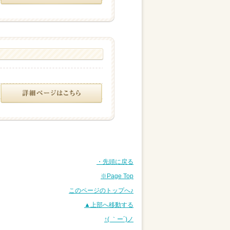
・先頭に戻る
※Page Top
このページのトップへ♪
▲上部へ移動する
↑( ｀ー´)ノ