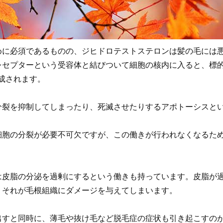
めに必須であるものの、ジヒドロテストステロンは髪の毛には
レセプターという受容体と結びついて細胞の核内に入ると、標
生成されます。
分裂を抑制してしまったり、死滅させたりするアポトーシスと
細胞の分裂が必要不可欠ですが、この働きが行われなくなるた
は皮脂の分泌を過剰にするという働きも持っています。皮脂が
、それが毛根組織にダメージを与えてしまいます。
出すと同時に、薄毛や抜け毛など脱毛症の症状も引き起こすの