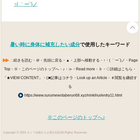
↑( ｀ー´)ノ
暑い時に身体に補充したい成分
で使用したキーワード
∴続きを読む・＠・先頭に戻る・▲・上部へ移動する・↑・( ｀ー´)ノ・Page
Top・※・このページのトップへ・♪・≫・Read more・♭・◇詳細はこちら・
「★VIEW CONTENT」・□■記事はコチラ・Look up an Article・＃閲覧を継続す
る
https://www.surumewotaberun68.xyz/ninkihui/entry11.html
※このページのトップへ♪
Copyright © 2024 エッ？以前から人気の日記All Rights Reserved.