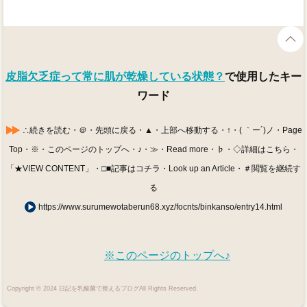
皮脂欠乏症って常に肌が乾燥している状態？
で使用したキー
ワード
∴続きを読む・＠・先頭に戻る・▲・上部へ移動する・↑・( ｀ー´)ノ・Page
Top・※・このページのトップへ・♪・≫・Read more・♭・◇詳細はこちら・
「★VIEW CONTENT」・□■記事はコチラ・Look up an Article・＃閲覧を継続す
る
https://www.surumewotaberun68.xyz/focnts/binkanso/entry14.html
※このページのトップへ♪
Copyright © 2024 日記を乳酸菌で整えるブログAll Rights Reserved.