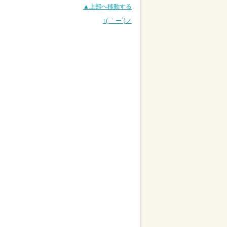
▲上部へ移動する
↑( ｀ー´)ノ