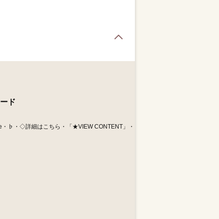
Page Top
ード
e・♭・◇詳細はこちら・「★VIEW CONTENT」・