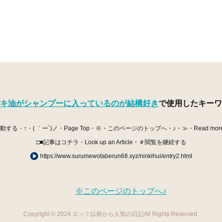
キ油がシャンプーに入っているのが結構好き
で使用したキーワ
・↑・( ｀ー´)ノ・Page Top・※・このページのトップへ・♪・≫・Read mor
□■記事はコチラ・Look up an Article・＃閲覧を継続する
https://www.surumewotaberun68.xyz/ninkihui/entry2.html
※このページのトップへ♪
Copyright © 2024 エッ？以前から人気の日記All Rights Reserved.