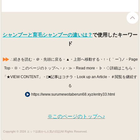
シャンプーと育毛シャンプーの違いは？
で使用したキーワー
ド
∴続きを読む・＠・先頭に戻る・▲・上部へ移動する・↑・( ｀ー´)ノ・Page
Top・※・このページのトップへ・♪・≫・Read more・♭・◇詳細はこちら・
「★VIEW CONTENT」・□■記事はコチラ・Look up an Article・＃閲覧を継続す
る
https://www.surumewotaberun68.xyz/entry33.html
※このページのトップへ♪
Copyright © 2024 エッ？以前から人気の日記All Rights Reserved.