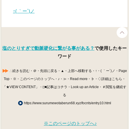
↑( ｀ー´)ノ
塩のとりすぎで動脈硬化に繋がる事がある？
で使用したキー
ワード
∴続きを読む・＠・先頭に戻る・▲・上部へ移動する・↑・( ｀ー´)ノ・Page
Top・※・このページのトップへ・♪・≫・Read more・♭・◇詳細はこちら・
「★VIEW CONTENT」・□■記事はコチラ・Look up an Article・＃閲覧を継続す
る
https://www.surumewotaberun68.xyz/focnts/entry10.html
※このページのトップへ♪