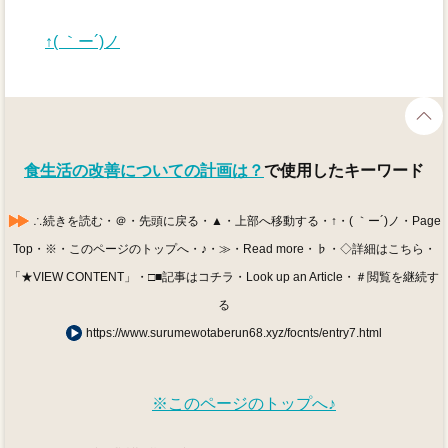
↑( ｀ー´)ノ
食生活の改善についての計画は？
で使用したキーワード
∴続きを読む・＠・先頭に戻る・▲・上部へ移動する・↑・( ｀ー´)ノ・Page
Top・※・このページのトップへ・♪・≫・Read more・♭・◇詳細はこちら・
「★VIEW CONTENT」・□■記事はコチラ・Look up an Article・＃閲覧を継続す
る
https://www.surumewotaberun68.xyz/focnts/entry7.html
※このページのトップへ♪